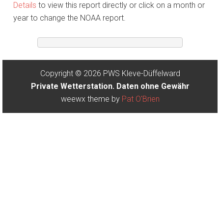
Details
to view this report directly or click on a month or
year to change the NOAA report.
Copyright © 2026 PWS Kleve-Düffelward
Private Wetterstation. Daten ohne Gewähr
weewx theme by
Pat O'Brien